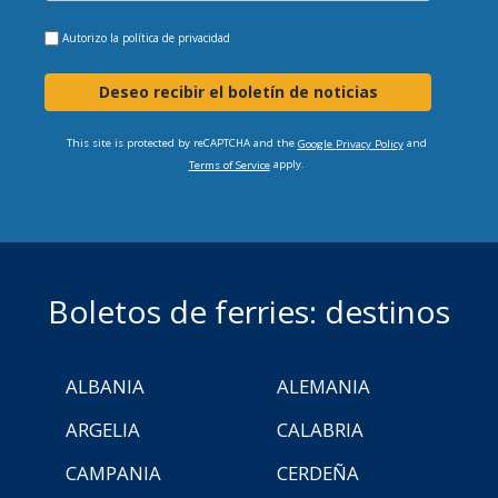
Autorizo la
política de privacidad
Deseo recibir el boletín de noticias
This site is protected by reCAPTCHA and the
and
Google Privacy Policy
apply.
Terms of Service
Boletos de ferries: destinos
ALBANIA
ALEMANIA
ARGELIA
CALABRIA
CAMPANIA
CERDEÑA