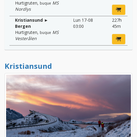
Hurtigruten
,
MS
buque
Nordlys
Kristiansund ►
Lun 17-08
227h
Bergen
03:00
45m
Hurtigruten
,
MS
buque
Vesterålen
Kristiansund