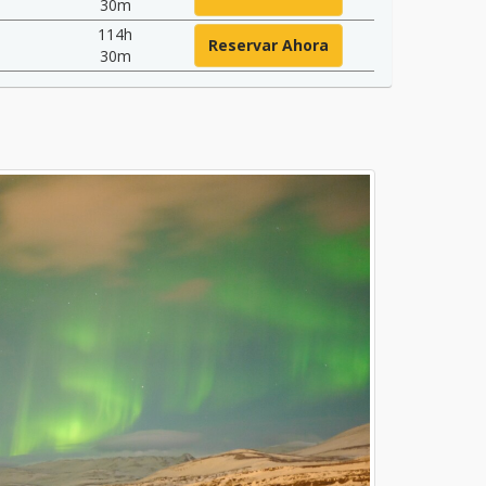
30m
114h
Reservar Ahora
30m