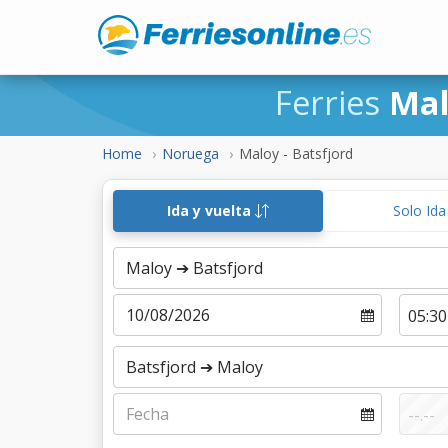
Ferries
Mal
Home
Noruega
Maloy - Batsfjord
Ida y vuelta
Solo Id