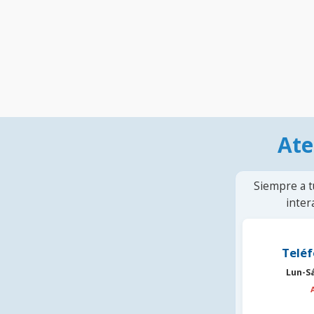
Ate
Siempre a t
inter
Teléf
Lun-S