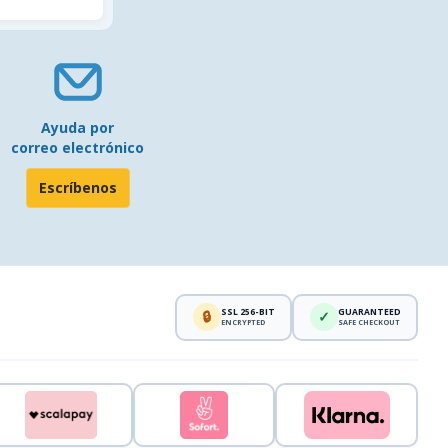
Ayuda por
correo electrónico
Escríbenos
SSL 256-BIT
GUARANTEED
🔒
✓
ENCRYPTED
SAFE CHECKOUT