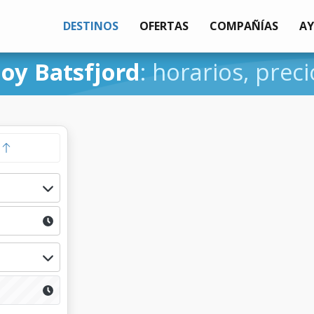
DESTINOS
OFERTAS
COMPAÑÍAS
A
oy Batsfjord
: horarios, preci
a