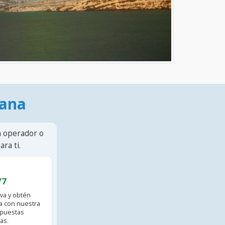
mana
n operador o
ra ti.
/7
va y obtén
 con nuestra
spuestas
as.