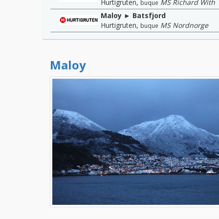
Hurtigruten
,
MS Richard With
buque
Maloy ► Batsfjord
Hurtigruten
,
MS Nordnorge
buque
Maloy