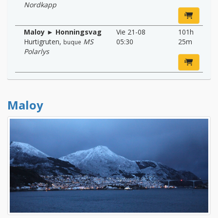
Nordkapp
Maloy ► Honningsvag
Vie 21-08
101h
Hurtigruten
,
MS
05:30
25m
buque
Polarlys
Maloy