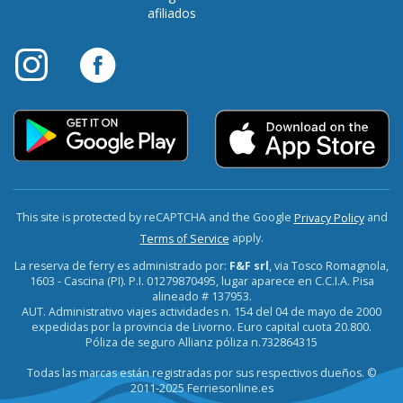
afiliados
This site is protected by reCAPTCHA and the Google
and
Privacy Policy
apply.
Terms of Service
La reserva de ferry es administrado por:
F&F srl
, via Tosco Romagnola,
1603 - Cascina (PI). P.I. 01279870495, lugar aparece en C.C.I.A. Pisa
alineado # 137953.
AUT. Administrativo viajes actividades n. 154 del 04 de mayo de 2000
expedidas por la provincia de Livorno. Euro capital cuota 20.800.
Póliza de seguro Allianz póliza n.732864315
Todas las marcas están registradas por sus respectivos dueños. ©
2011-2025 Ferriesonline.es