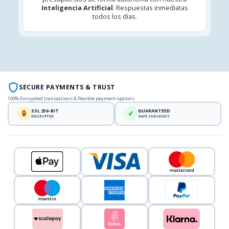
Inteligencia Artificial
. Respuestas inmediatas
todos los días.
SECURE PAYMENTS & TRUST
100% Encrypted transactions & flexible payment options
SSL 256-BIT
GUARANTEED
🔒
✓
ENCRYPTED
SAFE CHECKOUT