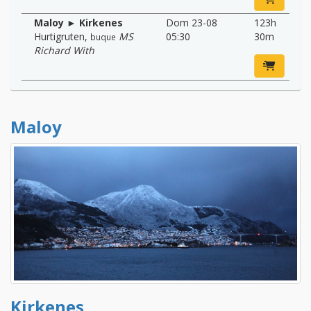
Maloy ► Kirkenes
Dom 23-08
123h
Hurtigruten
,
MS
05:30
30m
buque
Richard With
Maloy
Kirkenes