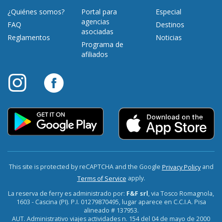
¿Quiénes somos?
Portal para
Especial
agencias
FAQ
Destinos
asociadas
Reglamentos
Noticias
Programa de
afiliados
This site is protected by reCAPTCHA and the Google
and
Privacy Policy
apply.
Terms of Service
La reserva de ferry es administrado por:
F&F srl
, via Tosco Romagnola,
1603 - Cascina (PI). P.I. 01279870495, lugar aparece en C.C.I.A. Pisa
alineado # 137953.
AUT. Administrativo viajes actividades n. 154 del 04 de mayo de 2000