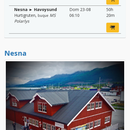
Nesna ► Havoysund
Dom 23-08
50h
Hurtigruten
,
MS
06:10
20m
buque
Polarlys
Nesna