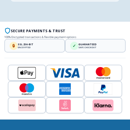
SECURE PAYMENTS & TRUST
100% Encrypted transactions & flexible payment options
SSL 256-BIT
GUARANTEED
🔒
✓
ENCRYPTED
SAFE CHECKOUT