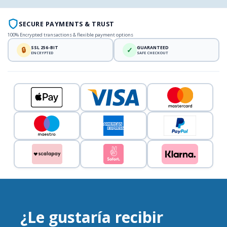
SECURE PAYMENTS & TRUST
100% Encrypted transactions & flexible payment options
SSL 256-BIT
GUARANTEED
🔒
✓
ENCRYPTED
SAFE CHECKOUT
¿Le gustaría recibir