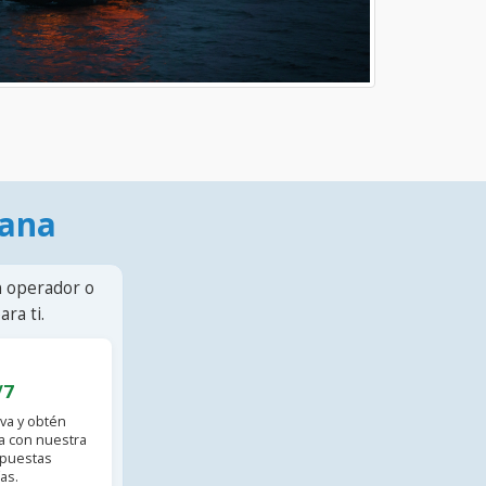
mana
n operador o
ra ti.
/7
va y obtén
 con nuestra
spuestas
as.