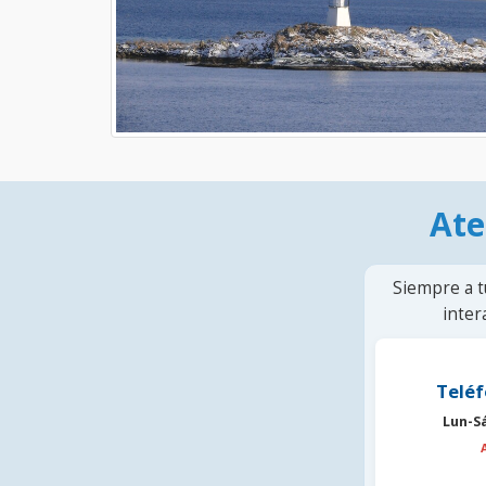
Ate
Siempre a t
inter
Teléf
Lun-S