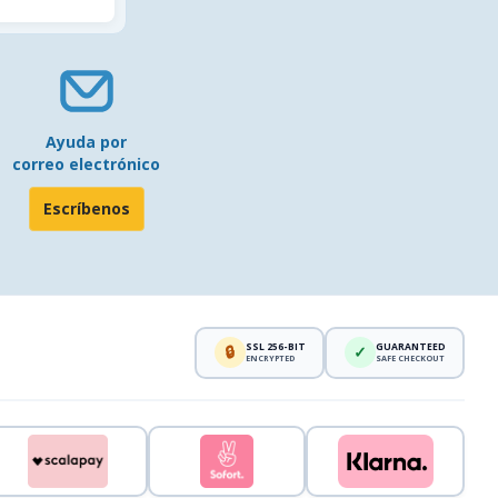
Ayuda por
correo electrónico
Escríbenos
SSL 256-BIT
GUARANTEED
🔒
✓
ENCRYPTED
SAFE CHECKOUT