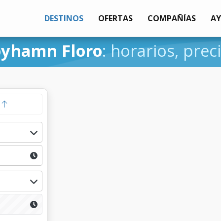
DESTINOS
OFERTAS
COMPAÑÍAS
A
oyhamn Floro
: horarios, prec
a