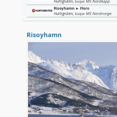
Hurtigruten
,
MS Nordkapp
buque
Risoyhamn ► Floro
Hurtigruten
,
MS Nordnorge
buque
Risoyhamn