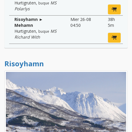
Hurtigruten
,
MS
buque
Polarlys
Risoyhamn ►
Mier 26-08
38h
Mehamn
04:50
5m
Hurtigruten
,
MS
buque
Richard With
Risoyhamn