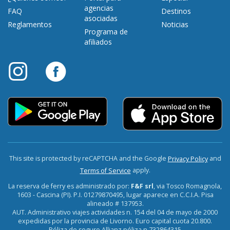
agencias
FAQ
Destinos
asociadas
Reglamentos
Noticias
Programa de
afiliados
This site is protected by reCAPTCHA and the Google
and
Privacy Policy
apply.
Terms of Service
La reserva de ferry es administrado por:
F&F srl
, via Tosco Romagnola,
1603 - Cascina (PI). P.I. 01279870495, lugar aparece en C.C.I.A. Pisa
alineado # 137953.
AUT. Administrativo viajes actividades n. 154 del 04 de mayo de 2000
expedidas por la provincia de Livorno. Euro capital cuota 20.800.
Póliza de seguro Allianz póliza n.732864315