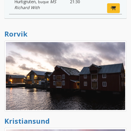
Hurtigruten
,
MS
21:30
buque
Richard With
Rorvik
Kristiansund