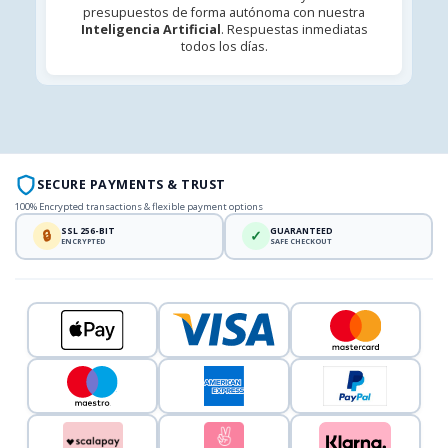
presupuestos de forma autónoma con nuestra
Inteligencia Artificial
. Respuestas inmediatas
todos los días.
SECURE PAYMENTS & TRUST
100% Encrypted transactions & flexible payment options
SSL 256-BIT
GUARANTEED
🔒
✓
ENCRYPTED
SAFE CHECKOUT