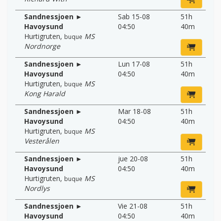
Sandnessjoen ►
Sab 15-08
51h
Havoysund
04:50
40m
Hurtigruten
,
MS
buque
Nordnorge
Sandnessjoen ►
Lun 17-08
51h
Havoysund
04:50
40m
Hurtigruten
,
MS
buque
Kong Harald
Sandnessjoen ►
Mar 18-08
51h
Havoysund
04:50
40m
Hurtigruten
,
MS
buque
Vesterålen
Sandnessjoen ►
jue 20-08
51h
Havoysund
04:50
40m
Hurtigruten
,
MS
buque
Nordlys
Sandnessjoen ►
Vie 21-08
51h
Havoysund
04:50
40m