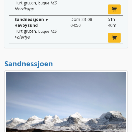
Hurtigruten
,
MS
buque
Nordkapp
Sandnessjoen ►
Dom 23-08
51h
Havoysund
04:50
40m
Hurtigruten
,
MS
buque
Polarlys
Sandnessjoen