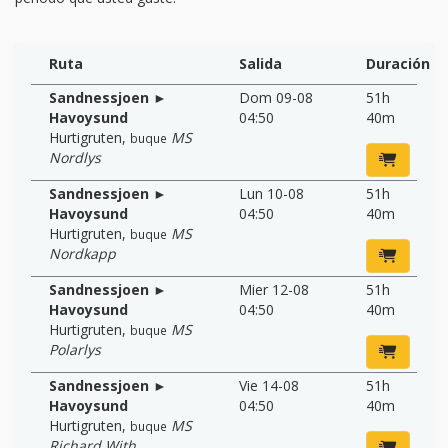
Ruta
Salida
Duración
Sandnessjoen ►
Dom 09-08
51h
Havoysund
04:50
40m
Hurtigruten
,
MS
buque
Nordlys
Sandnessjoen ►
Lun 10-08
51h
Havoysund
04:50
40m
Hurtigruten
,
MS
buque
Nordkapp
Sandnessjoen ►
Mier 12-08
51h
Havoysund
04:50
40m
Hurtigruten
,
MS
buque
Polarlys
Sandnessjoen ►
Vie 14-08
51h
Havoysund
04:50
40m
Hurtigruten
,
MS
buque
Richard With