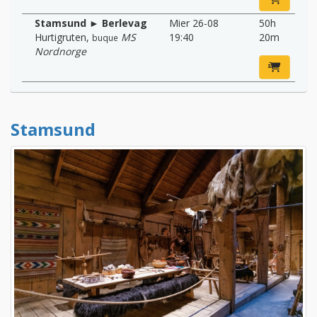
Stamsund ► Berlevag
Mier 26-08
50h
Hurtigruten
,
MS
19:40
20m
buque
Nordnorge
Stamsund