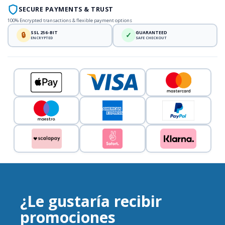
SECURE PAYMENTS & TRUST
100% Encrypted transactions & flexible payment options
SSL 256-BIT
GUARANTEED
🔒
✓
ENCRYPTED
SAFE CHECKOUT
¿Le gustaría recibir
promociones