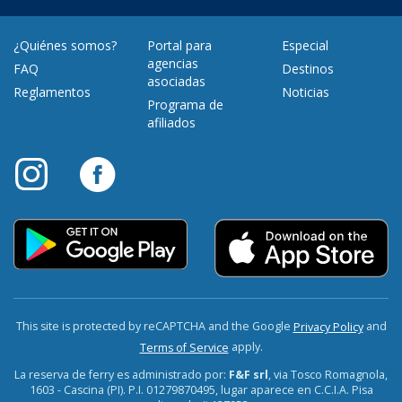
¿Quiénes somos?
Portal para
Especial
agencias
FAQ
Destinos
asociadas
Reglamentos
Noticias
Programa de
afiliados
This site is protected by reCAPTCHA and the Google
and
Privacy Policy
apply.
Terms of Service
La reserva de ferry es administrado por:
F&F srl
, via Tosco Romagnola,
1603 - Cascina (PI). P.I. 01279870495, lugar aparece en C.C.I.A. Pisa