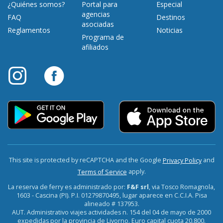
¿Quiénes somos?
Portal para
Especial
agencias
FAQ
Destinos
asociadas
Reglamentos
Noticias
Programa de
afiliados
This site is protected by reCAPTCHA and the Google
and
Privacy Policy
apply.
Terms of Service
La reserva de ferry es administrado por:
F&F srl
, via Tosco Romagnola,
1603 - Cascina (PI). P.I. 01279870495, lugar aparece en C.C.I.A. Pisa
alineado # 137953.
AUT. Administrativo viajes actividades n. 154 del 04 de mayo de 2000
expedidas por la provincia de Livorno. Euro capital cuota 20.800.