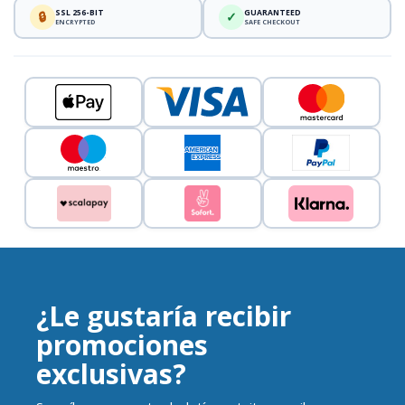
SSL 256-BIT
GUARANTEED
🔒
✓
ENCRYPTED
SAFE CHECKOUT
¿Le gustaría recibir
promociones
exclusivas?