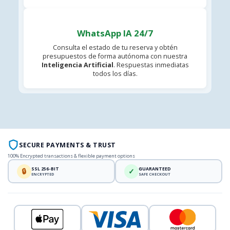
WhatsApp IA 24/7
Consulta el estado de tu reserva y obtén
presupuestos de forma autónoma con nuestra
Inteligencia Artificial
. Respuestas inmediatas
todos los días.
SECURE PAYMENTS & TRUST
100% Encrypted transactions & flexible payment options
SSL 256-BIT
GUARANTEED
🔒
✓
ENCRYPTED
SAFE CHECKOUT