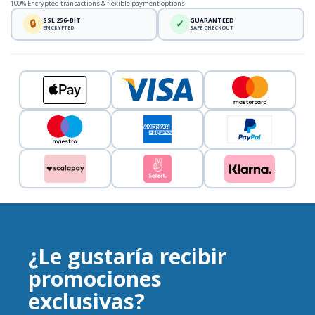
100% Encrypted transactions & flexible payment options
SSL 256-BIT
GUARANTEED
🔒
✓
ENCRYPTED
SAFE CHECKOUT
¿Le gustaría recibir
promociones
exclusivas?