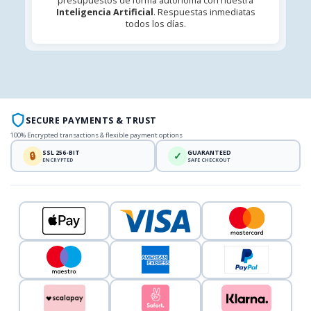
presupuestos de forma autónoma con nuestra
Inteligencia Artificial
. Respuestas inmediatas
todos los días.
SECURE PAYMENTS & TRUST
100% Encrypted transactions & flexible payment options
SSL 256-BIT
GUARANTEED
🔒
✓
ENCRYPTED
SAFE CHECKOUT