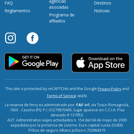
agencias
FAQ
Destinos
asociadas
Reglamentos
Noticias
Programa de
afiliados
This site is protected by reCAPTCHA and the Google
and
Privacy Policy
apply.
Terms of Service
La reserva de ferry es administrado por:
F&F srl
, via Tosco Romagnola,
1603 - Cascina (PI). P.I. 01279870495, lugar aparece en C.C.I.A. Pisa
alineado # 137953.
AUT. Administrativo viajes actividades n. 154 del 04 de mayo de 2000
expedidas por la provincia de Livorno. Euro capital cuota 20.800.
Póliza de seguro Allianz póliza n.732864315