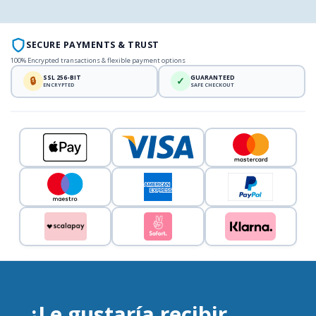
SECURE PAYMENTS & TRUST
100% Encrypted transactions & flexible payment options
SSL 256-BIT
GUARANTEED
🔒
✓
ENCRYPTED
SAFE CHECKOUT
¿Le gustaría recibir