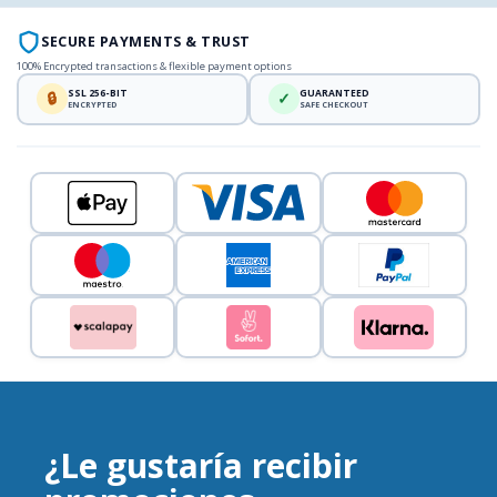
SECURE PAYMENTS & TRUST
100% Encrypted transactions & flexible payment options
SSL 256-BIT
GUARANTEED
🔒
✓
ENCRYPTED
SAFE CHECKOUT
¿Le gustaría recibir