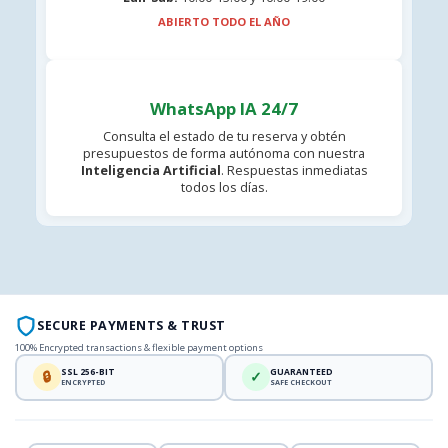
ABIERTO TODO EL AÑO
WhatsApp IA 24/7
Consulta el estado de tu reserva y obtén
presupuestos de forma autónoma con nuestra
Inteligencia Artificial
. Respuestas inmediatas
todos los días.
SECURE PAYMENTS & TRUST
100% Encrypted transactions & flexible payment options
SSL 256-BIT
GUARANTEED
🔒
✓
ENCRYPTED
SAFE CHECKOUT