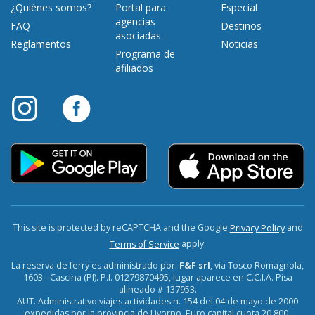
¿Quiénes somos?
Portal para
Especial
agencias
FAQ
Destinos
asociadas
Reglamentos
Noticias
Programa de
afiliados
This site is protected by reCAPTCHA and the Google
and
Privacy Policy
apply.
Terms of Service
La reserva de ferry es administrado por:
F&F srl
, via Tosco Romagnola,
1603 - Cascina (PI). P.I. 01279870495, lugar aparece en C.C.I.A. Pisa
alineado # 137953.
AUT. Administrativo viajes actividades n. 154 del 04 de mayo de 2000
expedidas por la provincia de Livorno. Euro capital cuota 20.800.