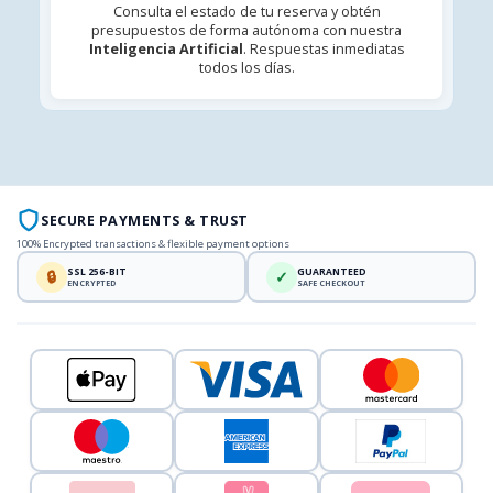
Consulta el estado de tu reserva y obtén
presupuestos de forma autónoma con nuestra
Inteligencia Artificial
. Respuestas inmediatas
todos los días.
SECURE PAYMENTS & TRUST
100% Encrypted transactions & flexible payment options
SSL 256-BIT
GUARANTEED
🔒
✓
ENCRYPTED
SAFE CHECKOUT