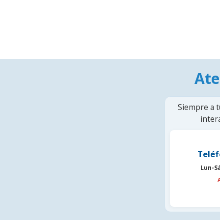
Ate
Siempre a t
inter
Teléf
Lun-S