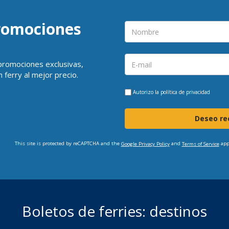
promociones
 promociones exclusivas,
 ferry al mejor precio.
Autorizo la
política de privacidad
Deseo rec
This site is protected by reCAPTCHA and the
and
app
Google Privacy Policy
Terms of Service
Boletos de ferries: destinos