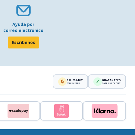
Ayuda por
correo electrónico
Escríbenos
SSL 256-BIT
GUARANTEED
🔒
✓
ENCRYPTED
SAFE CHECKOUT