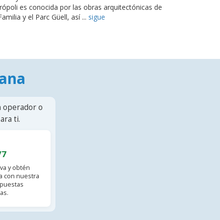
trópoli es conocida por las obras arquitectónicas de
ilia y el Parc Güell, así ...
sigue
mana
n operador o
ra ti.
/7
va y obtén
 con nuestra
spuestas
as.