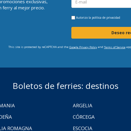
 promociones exclusivas,
 ferry al mejor precio.
Autorizo la
política de privacidad
Deseo rec
This site is protected by reCAPTCHA and the
and
app
Google Privacy Policy
Terms of Service
Boletos de ferries: destinos
MANIA
ARGELIA
DEÑA
CÓRCEGA
LIA ROMAGNA
ESCOCIA