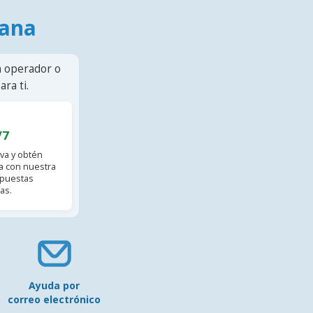
mana
n operador o
ra ti.
/7
va y obtén
 con nuestra
spuestas
as.
Ayuda por
correo electrónico