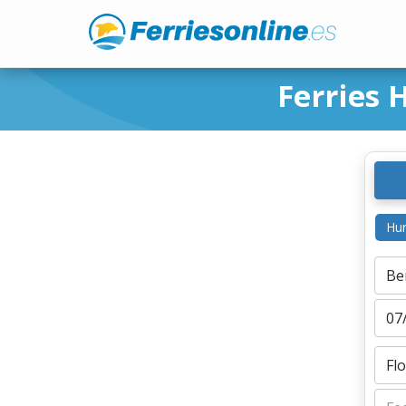
Ferries 
Hur