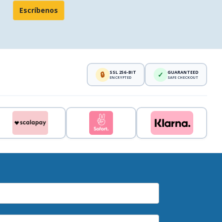
Escríbenos
SSL 256-BIT
GUARANTEED
🔒
✓
ENCRYPTED
SAFE CHECKOUT