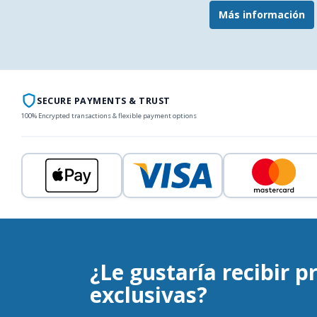
Más información
SECURE PAYMENTS & TRUST
100% Encrypted transactions & flexible payment options
¿Le gustaría recibir 
exclusivas?