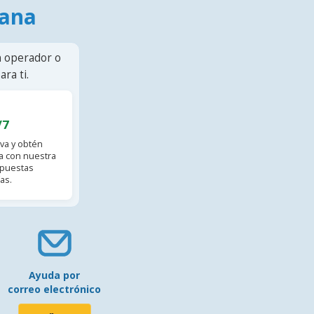
mana
n operador o
ra ti.
/7
va y obtén
 con nuestra
spuestas
as.
Ayuda por
correo electrónico