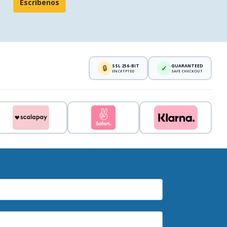
Escríbenos
SSL 256-BIT
GUARANTEED
🔒
✓
ENCRYPTED
SAFE CHECKOUT