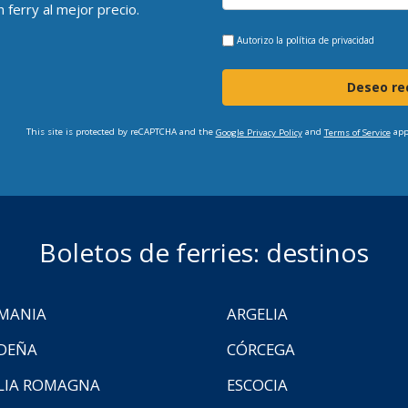
 ferry al mejor precio.
Autorizo la
política de privacidad
Deseo rec
This site is protected by reCAPTCHA and the
and
app
Google Privacy Policy
Terms of Service
Boletos de ferries: destinos
MANIA
ARGELIA
DEÑA
CÓRCEGA
LIA ROMAGNA
ESCOCIA