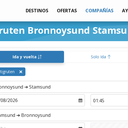
DESTINOS
OFERTAS
COMPAÑÍAS
A
igruten Bronnoysund Stams
Ida y vuelta
Solo Ida
tigruten