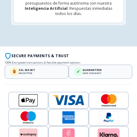
presupuestos de forma autónoma con nuestra
Inteligencia Artificial
. Respuestas inmediatas
todos los días.
SECURE PAYMENTS & TRUST
100% Encrypted transactions & flexible payment options
SSL 256-BIT
GUARANTEED
🔒
✓
ENCRYPTED
SAFE CHECKOUT