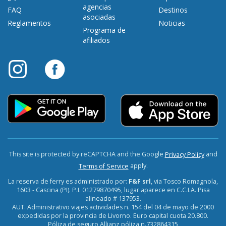
agencias
FAQ
Destinos
asociadas
Reglamentos
Noticias
Programa de
afiliados
This site is protected by reCAPTCHA and the Google
and
Privacy Policy
apply.
Terms of Service
La reserva de ferry es administrado por:
F&F srl
, via Tosco Romagnola,
1603 - Cascina (PI). P.I. 01279870495, lugar aparece en C.C.I.A. Pisa
alineado # 137953.
AUT. Administrativo viajes actividades n. 154 del 04 de mayo de 2000
expedidas por la provincia de Livorno. Euro capital cuota 20.800.
Póliza de seguro Allianz póliza n.732864315