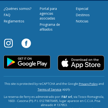
¿Quiénes somos?
Portal para
Especial
agencias
FAQ
Destinos
asociadas
Reglamentos
Noticias
Programa de
afiliados
This site is protected by reCAPTCHA and the Google
and
Privacy Policy
apply.
Terms of Service
La reserva de ferry es administrado por:
F&F srl
, via Tosco Romagnola,
1603 - Cascina (PI). P.I. 01279870495, lugar aparece en C.C.I.A. Pisa
alineado # 137953.