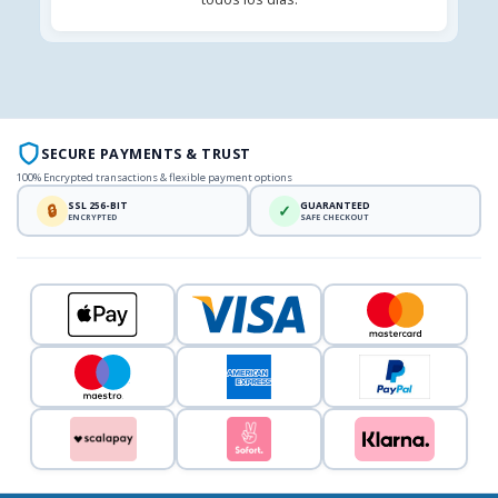
SECURE PAYMENTS & TRUST
100% Encrypted transactions & flexible payment options
SSL 256-BIT
GUARANTEED
🔒
✓
ENCRYPTED
SAFE CHECKOUT