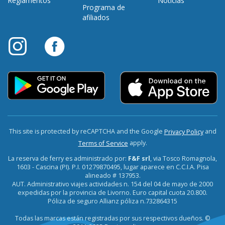
Reglamentos
Noticias
Programa de
afiliados
This site is protected by reCAPTCHA and the Google
and
Privacy Policy
apply.
Terms of Service
La reserva de ferry es administrado por:
F&F srl
, via Tosco Romagnola,
1603 - Cascina (PI). P.I. 01279870495, lugar aparece en C.C.I.A. Pisa
alineado # 137953.
AUT. Administrativo viajes actividades n. 154 del 04 de mayo de 2000
expedidas por la provincia de Livorno. Euro capital cuota 20.800.
Póliza de seguro Allianz póliza n.732864315
Todas las marcas están registradas por sus respectivos dueños. ©