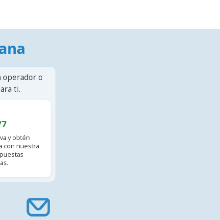
mana
n operador o
ra ti.
/7
va y obtén
 con nuestra
spuestas
as.