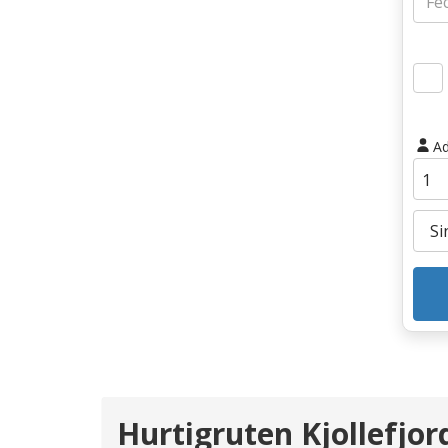
Ad
Hurtigruten Kjollefjo