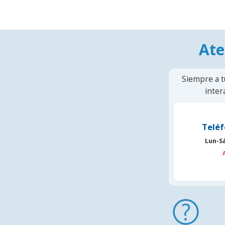
Ate
Siempre a t
inter
Teléf
Lun-S