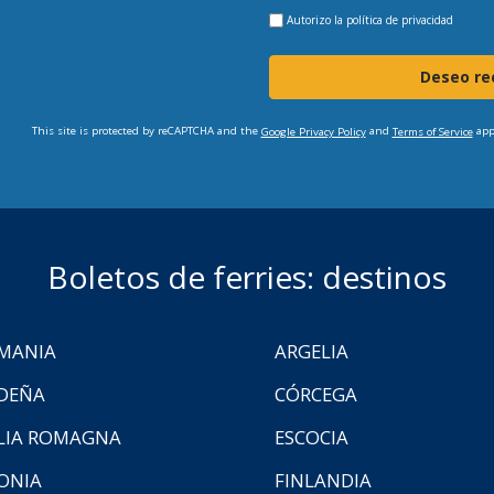
Autorizo la
política de privacidad
Deseo rec
This site is protected by reCAPTCHA and the
and
app
Google Privacy Policy
Terms of Service
Boletos de ferries: destinos
MANIA
ARGELIA
DEÑA
CÓRCEGA
LIA ROMAGNA
ESCOCIA
ONIA
FINLANDIA