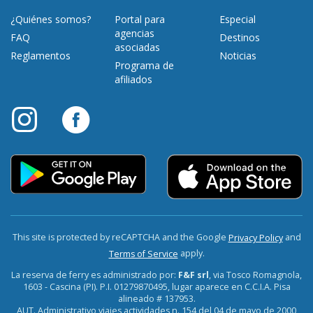
¿Quiénes somos?
Portal para
Especial
agencias
FAQ
Destinos
asociadas
Reglamentos
Noticias
Programa de
afiliados
This site is protected by reCAPTCHA and the Google
and
Privacy Policy
apply.
Terms of Service
La reserva de ferry es administrado por:
F&F srl
, via Tosco Romagnola,
1603 - Cascina (PI). P.I. 01279870495, lugar aparece en C.C.I.A. Pisa
alineado # 137953.
AUT. Administrativo viajes actividades n. 154 del 04 de mayo de 2000