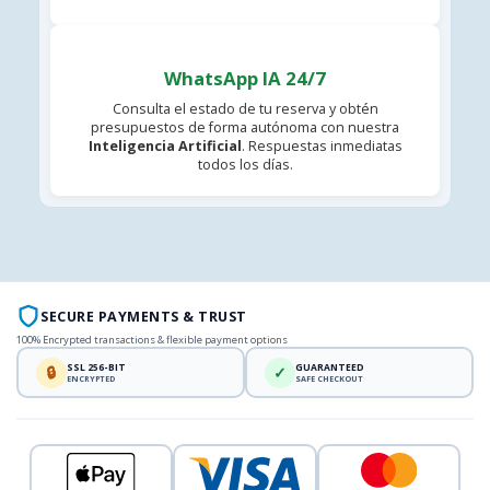
WhatsApp IA 24/7
Consulta el estado de tu reserva y obtén
presupuestos de forma autónoma con nuestra
Inteligencia Artificial
. Respuestas inmediatas
todos los días.
SECURE PAYMENTS & TRUST
100% Encrypted transactions & flexible payment options
SSL 256-BIT
GUARANTEED
🔒
✓
ENCRYPTED
SAFE CHECKOUT