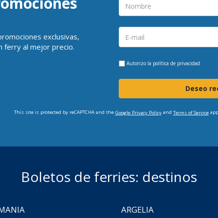
promociones
 promociones exclusivas,
 ferry al mejor precio.
Autorizo la
política de privacidad
Deseo rec
This site is protected by reCAPTCHA and the
and
app
Google Privacy Policy
Terms of Service
Boletos de ferries: destinos
MANIA
ARGELIA