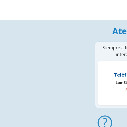
Ate
Siempre a t
inter
Teléf
Lun-S