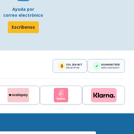
Ayuda por
correo electrónico
Escríbenos
SSL 256-BIT
GUARANTEED
🔒
✓
ENCRYPTED
SAFE CHECKOUT