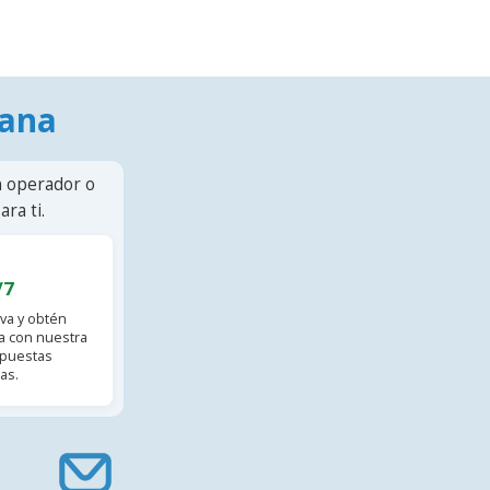
mana
n operador o
ra ti.
/7
va y obtén
 con nuestra
spuestas
as.