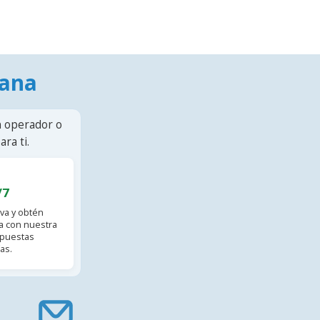
mana
n operador o
ra ti.
/7
va y obtén
 con nuestra
spuestas
as.