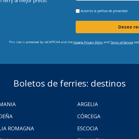
 ferry al mejor precio.
Autorizo la
política de privacidad
Deseo rec
This site is protected by reCAPTCHA and the
and
app
Google Privacy Policy
Terms of Service
Boletos de ferries: destinos
MANIA
ARGELIA
DEÑA
CÓRCEGA
LIA ROMAGNA
ESCOCIA