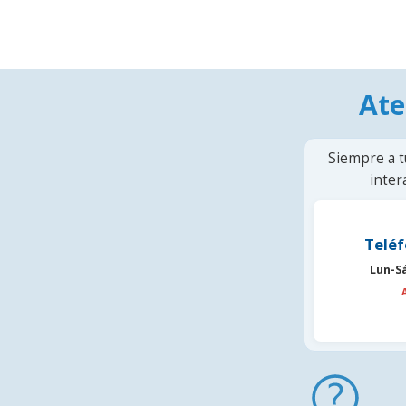
Ate
Siempre a t
inter
Teléf
Lun-S