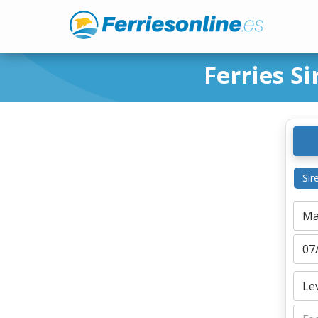
Ferries S
Sir