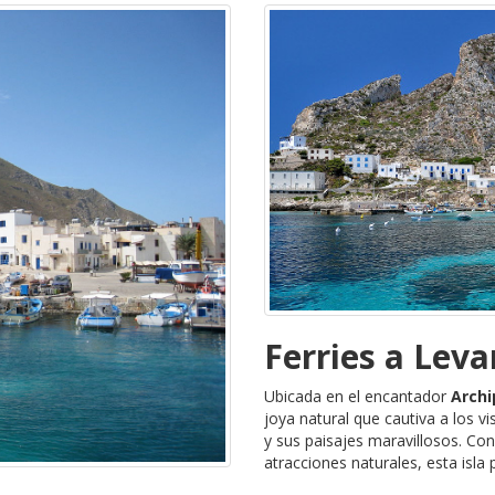
Ferries a Lev
Ubicada en el encantador
Archi
joya natural que cautiva a los v
y sus paisajes maravillosos. Co
atracciones naturales, esta isla