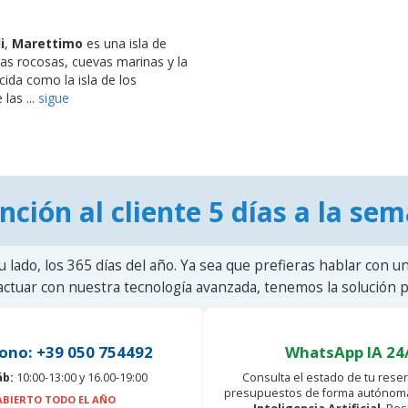
i
,
Marettimo
es una isla de
stas rocosas, cuevas marinas y la
ida como la isla de los
las ...
sigue
nción al cliente 5 días a la se
u lado, los 365 días del año. Ya sea que prefieras hablar con u
actuar con nuestra tecnología avanzada, tenemos la solución pa
ono: +39 050 754492
WhatsApp IA 24
áb:
10:00-13:00 y 16.00-19:00
Consulta el estado de tu reser
presupuestos de forma autónoma
ABIERTO TODO EL AÑO