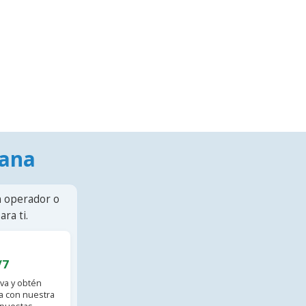
mana
n operador o
ra ti.
/7
va y obtén
 con nuestra