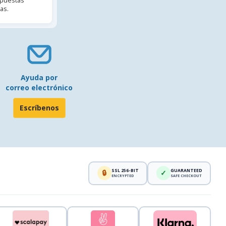
spuestas
as.
Ayuda por
correo electrónico
Escríbenos
SSL 256-BIT
GUARANTEED
🔒
✓
ENCRYPTED
SAFE CHECKOUT