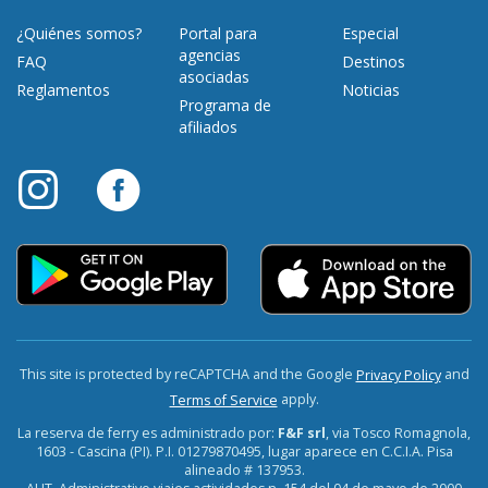
¿Quiénes somos?
Portal para
Especial
agencias
FAQ
Destinos
asociadas
Reglamentos
Noticias
Programa de
afiliados
This site is protected by reCAPTCHA and the Google
and
Privacy Policy
apply.
Terms of Service
La reserva de ferry es administrado por:
F&F srl
, via Tosco Romagnola,
1603 - Cascina (PI). P.I. 01279870495, lugar aparece en C.C.I.A. Pisa
alineado # 137953.