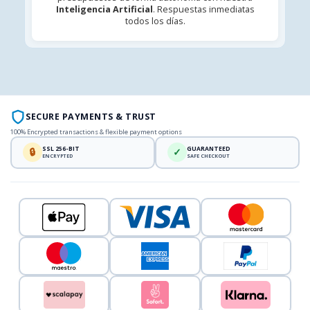
Inteligencia Artificial
. Respuestas inmediatas
todos los días.
SECURE PAYMENTS & TRUST
100% Encrypted transactions & flexible payment options
SSL 256-BIT
GUARANTEED
🔒
✓
ENCRYPTED
SAFE CHECKOUT