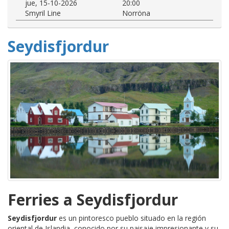
jue, 15-10-2026
20:00
Smyril Line
Norröna
Seydisfjordur
Ferries a Seydisfjordur
Seydisfjordur
es un pintoresco pueblo situado en la región
oriental de Islandia, conocido por su paisaje impresionante y su