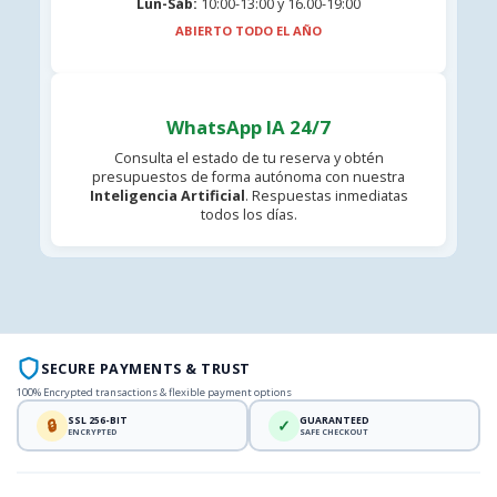
Lun-Sáb:
10:00-13:00 y 16.00-19:00
ABIERTO TODO EL AÑO
WhatsApp IA 24/7
Consulta el estado de tu reserva y obtén
presupuestos de forma autónoma con nuestra
Inteligencia Artificial
. Respuestas inmediatas
todos los días.
SECURE PAYMENTS & TRUST
100% Encrypted transactions & flexible payment options
SSL 256-BIT
GUARANTEED
🔒
✓
ENCRYPTED
SAFE CHECKOUT