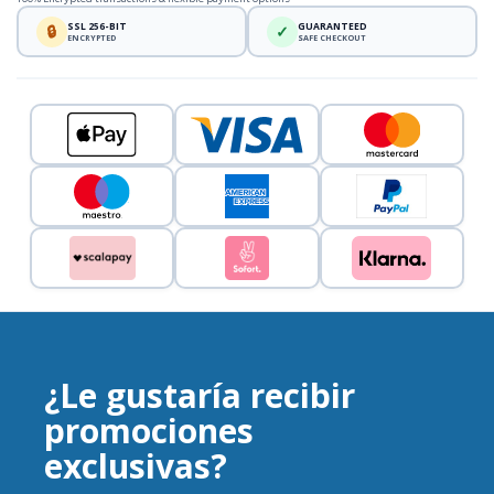
SSL 256-BIT
GUARANTEED
🔒
✓
ENCRYPTED
SAFE CHECKOUT
¿Le gustaría recibir
promociones
exclusivas?