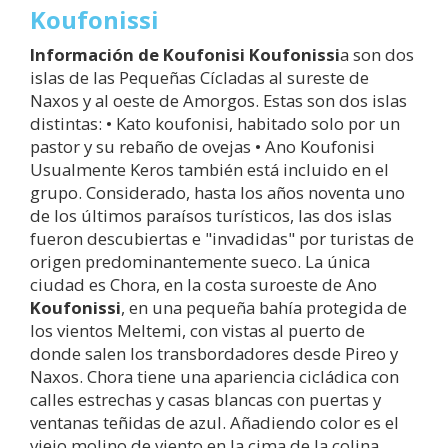
Koufonissi
Información de Koufonisi
Koufonissi
a son dos
islas de las Pequeñas Cícladas al sureste de
Naxos y al oeste de Amorgos. Estas son dos islas
distintas: • Kato koufonisi, habitado solo por un
pastor y su rebaño de ovejas • Ano Koufonisi
Usualmente Keros también está incluido en el
grupo. Considerado, hasta los años noventa uno
de los últimos paraísos turísticos, las dos islas
fueron descubiertas e "invadidas" por turistas de
origen predominantemente sueco. La única
ciudad es Chora, en la costa suroeste de Ano
Koufonissi
, en una pequeña bahía protegida de
los vientos Meltemi, con vistas al puerto de
donde salen los transbordadores desde Pireo y
Naxos. Chora tiene una apariencia cicládica con
calles estrechas y casas blancas con puertas y
ventanas teñidas de azul. Añadiendo color es el
viejo molino de viento en la cima de la colina,