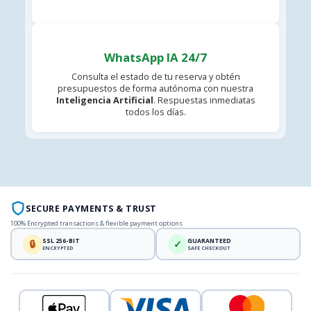
WhatsApp IA 24/7
Consulta el estado de tu reserva y obtén
presupuestos de forma autónoma con nuestra
Inteligencia Artificial
. Respuestas inmediatas
todos los días.
SECURE PAYMENTS & TRUST
100% Encrypted transactions & flexible payment options
SSL 256-BIT
GUARANTEED
🔒
✓
ENCRYPTED
SAFE CHECKOUT