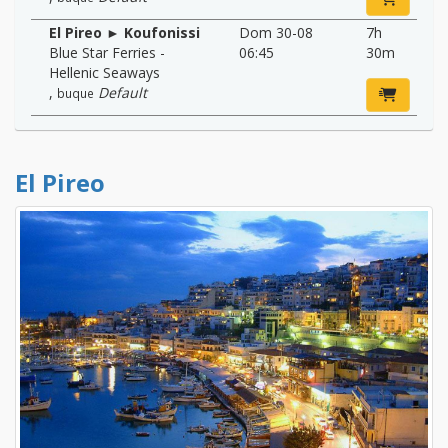
El Pireo ► Koufonissi
Dom 30-08
7h
Blue Star Ferries -
06:45
30m
Hellenic Seaways
,
Default
buque
El Pireo