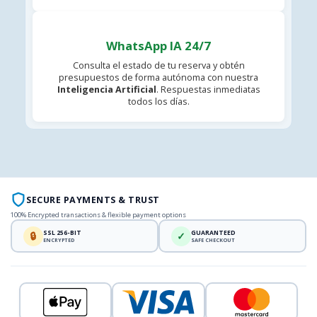
WhatsApp IA 24/7
Consulta el estado de tu reserva y obtén
presupuestos de forma autónoma con nuestra
Inteligencia Artificial
. Respuestas inmediatas
todos los días.
SECURE PAYMENTS & TRUST
100% Encrypted transactions & flexible payment options
SSL 256-BIT
GUARANTEED
🔒
✓
ENCRYPTED
SAFE CHECKOUT