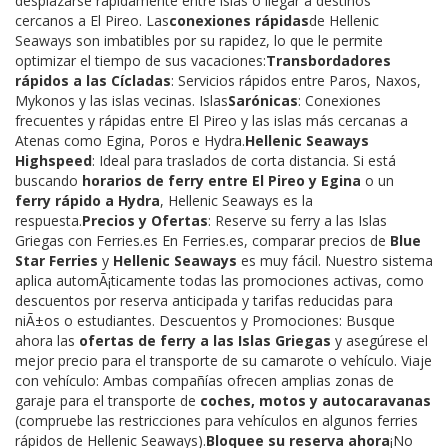
desplazarse rápidamente entre islas o llegar a destinos
cercanos a El Pireo. Las
conexiones rápidas
de Hellenic
Seaways son imbatibles por su rapidez, lo que le permite
optimizar el tiempo de sus vacaciones:
Transbordadores
rápidos a las Cícladas
: Servicios rápidos entre Paros, Naxos,
Mykonos y las islas vecinas. Islas
Sarónicas
: Conexiones
frecuentes y rápidas entre El Pireo y las islas más cercanas a
Atenas como Egina, Poros e Hydra.
Hellenic Seaways
Highspeed
: Ideal para traslados de corta distancia. Si está
buscando
horarios de ferry entre El Pireo y Egina
o un
ferry rápido a Hydra
, Hellenic Seaways es la
respuesta.
Precios y Ofertas
: Reserve su ferry a las Islas
Griegas con Ferries.es En Ferries.es, comparar precios de
Blue
Star Ferries
y
Hellenic Seaways
es muy fácil. Nuestro sistema
aplica automÃ¡ticamente todas las promociones activas, como
descuentos por reserva anticipada y tarifas reducidas para
niÃ±os o estudiantes. Descuentos y Promociones: Busque
ahora las
ofertas de ferry a las Islas Griegas
y asegúrese el
mejor precio para el transporte de su camarote o vehículo. Viaje
con vehículo: Ambas compañías ofrecen amplias zonas de
garaje para el transporte de
coches, motos y autocaravanas
(compruebe las restricciones para vehículos en algunos ferries
rápidos de Hellenic Seaways).
Bloquee su reserva ahora
¡No