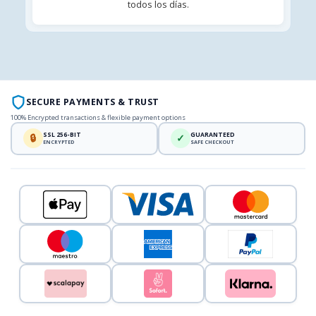
todos los días.
SECURE PAYMENTS & TRUST
100% Encrypted transactions & flexible payment options
SSL 256-BIT
GUARANTEED
🔒
✓
ENCRYPTED
SAFE CHECKOUT