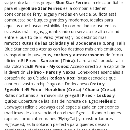
viaje entre las islas griegas.
Blue Star Ferries
: la elección fiable
para el Egeo
Blue Star Ferries
es la compañía líder en
conexiones de ferry largas y medias en Grecia. Su flota está
compuesta por buques grandes y modernos, ideales para
aquellos que buscan estabilidad y comodidad incluso en las
travesías más largas, garantizando un servicio de alta calidad
entre el puerto de El Pireo (Atenas) y los destinos más
remotos.
Rutas de las Cícladas y el Dodecaneso (Long Tail
)
Blue Star conecta Atenas con los destinos más emblemáticos,
transportando pasajeros,
coches y autocaravanas
de forma
eficiente:
El Pireo - Santorini (Thira)
: La ruta más popular a la
isla volcánica.
El Pireo - Mykonos
: Acceso directo a la capital de
la diversión.
El Pireo - Paros y Naxos
: Conexiones esenciales al
corazón de las Cícladas.
Rodas y Kos
: Rutas esenciales que
cubren el vasto archipiélago del Dodecaneso.
Creta y
Egeo
Norte
El Pireo - Heraklion (Creta)
/
Chania (Creta)
:
Rutas nocturnas a la mayor isla griega.
El Pireo - Lesbos y
Quíos
: Cobertura de las islas del noreste del Egeo.
Hellenic
Seaways: Hellenic Seaways está especializada en conexiones
marítimas de alta velocidad en el mar Egeo. Utilizando buques
rápidos como catamaranes (FlyingCat) y transbordadores
Highspeed, es la solución perfecta para quienes desean