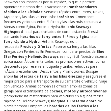
Seaways son imbatibles por su rapidez, lo que le permite
optimizar el tiempo de sus vacaciones:
Transbordadores
rápidos a las Cícladas
: Servicios rápidos entre Paros, Naxos,
Mykonos y las islas vecinas. Islas
Sarónicas
: Conexiones
frecuentes y rápidas entre El Pireo y las islas más cercanas a
Atenas como Egina, Poros e Hydra.
Hellenic Seaways
Highspeed
: Ideal para traslados de corta distancia. Si está
buscando
horarios de ferry entre El Pireo y Egina
o un
ferry rápido a Hydra
, Hellenic Seaways es la
respuesta.
Precios y Ofertas
: Reserve su ferry a las Islas
Griegas con Ferries.es En Ferries.es, comparar precios de
Blue
Star Ferries
y
Hellenic Seaways
es muy fácil. Nuestro sistema
aplica automÃ¡ticamente todas las promociones activas, como
descuentos por reserva anticipada y tarifas reducidas para
niÃ±os o estudiantes. Descuentos y Promociones: Busque
ahora las
ofertas de ferry a las Islas Griegas
y asegúrese el
mejor precio para el transporte de su camarote o vehículo. Viaje
con vehículo: Ambas compañías ofrecen amplias zonas de
garaje para el transporte de
coches, motos y autocaravanas
(compruebe las restricciones para vehículos en algunos ferries
rápidos de Hellenic Seaways).
Bloquee su reserva ahora
¡No
pierda tiempo! Compare los
horarios de los ferries a las
Islas Atenas
y reserve su travesía con Blue Star Ferries o