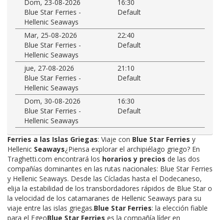
Dom, 23-08-2026
16:30
Blue Star Ferries -
Default
Hellenic Seaways
Mar, 25-08-2026
22:40
Blue Star Ferries -
Default
Hellenic Seaways
jue, 27-08-2026
21:10
Blue Star Ferries -
Default
Hellenic Seaways
Dom, 30-08-2026
16:30
Blue Star Ferries -
Default
Hellenic Seaways
Ferries a las Islas Griegas
: Viaje con
Blue Star Ferries
y
Hellenic
Seaways
¿Piensa explorar el archipiélago griego? En
Traghetti.com encontrará los
horarios y precios
de las dos
compañías dominantes en las rutas nacionales: Blue Star Ferries
y Hellenic Seaways. Desde las Cícladas hasta el Dodecaneso,
elija la estabilidad de los transbordadores rápidos de Blue Star o
la velocidad de los catamaranes de Hellenic Seaways para su
viaje entre las islas griegas.
Blue Star Ferries
: la elección fiable
para el Egeo
Blue Star Ferries
es la compañía líder en