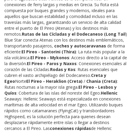
conexiones de ferry largas y medias en Grecia. Su flota está
compuesta por buques grandes y modernos, ideales para
aquellos que buscan estabilidad y comodidad incluso en las
travesías más largas, garantizando un servicio de alta calidad
entre el puerto de El Pireo (Atenas) y los destinos más
remotos.
Rutas de las Cícladas y el Dodecaneso (Long Tail
)
Blue Star conecta Atenas con los destinos más emblemáticos,
transportando pasajeros,
coches y autocaravanas
de forma
eficiente:
El Pireo - Santorini (Thira)
: La ruta más popular a la
isla volcánica.
El Pireo - Mykonos
: Acceso directo a la capital de
la diversión.
El Pireo - Paros y Naxos
: Conexiones esenciales al
corazón de las Cícladas.
Rodas y Kos
: Rutas esenciales que
cubren el vasto archipiélago del Dodecaneso.
Creta y
Egeo
Norte
El Pireo - Heraklion (Creta)
/
Chania (Creta)
:
Rutas nocturnas a la mayor isla griega.
El Pireo - Lesbos y
Quíos
: Cobertura de las islas del noreste del Egeo.
Hellenic
Seaways: Hellenic Seaways está especializada en conexiones
marítimas de alta velocidad en el mar Egeo. Utilizando buques
rápidos como catamaranes (FlyingCat) y transbordadores
Highspeed, es la solución perfecta para quienes desean
desplazarse rápidamente entre islas o llegar a destinos
cercanos a El Pireo. Las
conexiones rápidas
de Hellenic