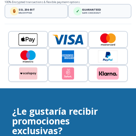
100% Encrypted transactions & flexible payment options
SSL 256-BIT
GUARANTEED
🔒
✓
ENCRYPTED
SAFE CHECKOUT
¿Le gustaría recibir
promociones
exclusivas?