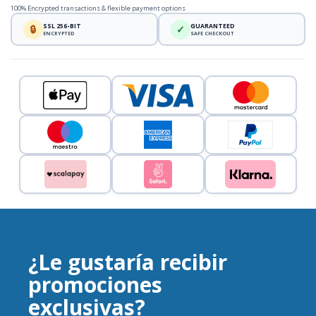
100% Encrypted transactions & flexible payment options
SSL 256-BIT
GUARANTEED
🔒
✓
ENCRYPTED
SAFE CHECKOUT
¿Le gustaría recibir
promociones
exclusivas?