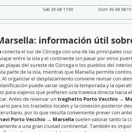
Sab 29-08 17:00
Dom 30-08 08:15
arsella: información útil sobre
a
conecta el sur de Córcega con una de las principales ciu
ajar entre la isla y el continente sin pasar por otros puert
las playas del sureste de Córcega o los pueblos del interio
 parte de la isla, mientras que Marsella permite continuar
. Al organizar el desplazamiento conviene revisar con atenc
a planificación puede variar según la temporada y la opera
s para viajeros que prefieren una travesía directa hacia el
car. Antes de reservar un
traghetto Porto Vecchio → Ma
sario para los traslados locales y la conexión posterior d
terurbano, por lo que resulta conveniente prever con ante
navi Porto Vecchio → Marsella
suelen valorar tanto la 
tamente a una gran ciudad continental. También es impor