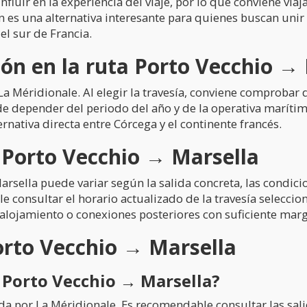
fluir en la experiencia del viaje, por lo que conviene via
ón es una alternativa interesante para quienes buscan uni
el sur de Francia.
n en la ruta Porto Vecchio → 
 Méridionale. Al elegir la travesía, conviene comprobar d
 depender del periodo del año y de la operativa marítim
rnativa directa entre Córcega y el continente francés.
a Porto Vecchio → Marsella
Marsella puede variar según la salida concreta, las condi
e consultar el horario actualizado de la travesía seleccio
, alojamiento o conexiones posteriores con suficiente mar
orto Vecchio → Marsella
 Porto Vecchio → Marsella?
da por La Méridionale. Es recomendable consultar las sali