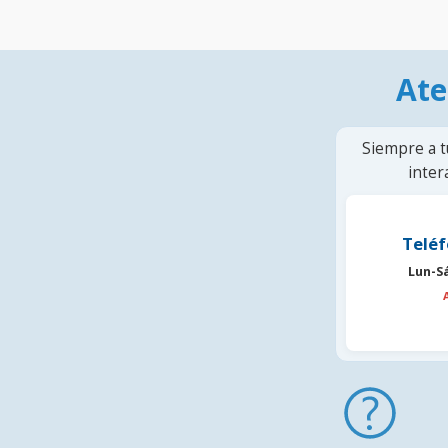
Ate
Siempre a t
inter
Teléf
Lun-S