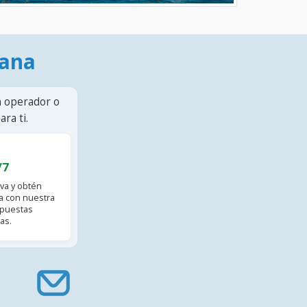
mana
n operador o
ra ti.
/7
va y obtén
 con nuestra
spuestas
as.