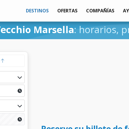
DESTINOS
OFERTAS
COMPAÑÍAS
A
Vecchio Marsella
: horarios, p
a
Reserve su billete de f