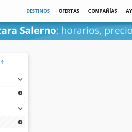
DESTINOS
OFERTAS
COMPAÑÍAS
A
tara Salerno
: horarios, preci
a