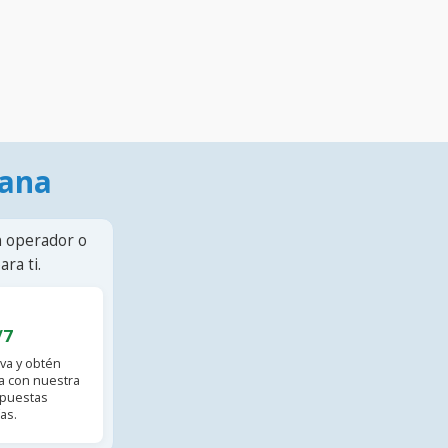
mana
n operador o
ra ti.
/7
va y obtén
 con nuestra
spuestas
as.