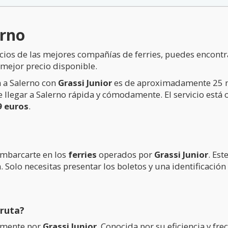
erno
cios de las mejores compañías de ferries, puedes encontra
mejor precio disponible.
a a Salerno con
Grassi Junior
es de aproximadamente 25 min
 llegar a Salerno rápida y cómodamente. El servicio está 
9 euros
.
embarcarte en los
ferries
operados por
Grassi Junior
. Est
. Solo necesitas presentar los boletos y una identificació
ruta?
almente por
Grassi Junior
. Conocida por su eficiencia y fre