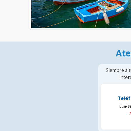
Ate
Siempre a t
inter
Teléf
Lun-S