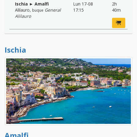
Ischia ► Amalfi
Lun 17-08
2h
Alilauro
,
General
17:15
40m
buque
Alilauro
Ischia
Amalfi