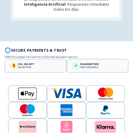
Inteligencia Artificial
. Respuestas inmediatas
todos los días.
SECURE PAYMENTS & TRUST
100% Encrypted transactions & flexible payment options
SSL 256-BIT
GUARANTEED
🔒
✓
ENCRYPTED
SAFE CHECKOUT