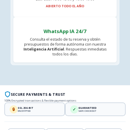
ABIERTO TODO EL AÑO
WhatsApp IA 24/7
Consulta el estado de tu reserva y obtén
presupuestos de forma autónoma con nuestra
Inteligencia Artificial
. Respuestas inmediatas
todos los días.
SECURE PAYMENTS & TRUST
100% Encrypted transactions & flexible payment options
SSL 256-BIT
GUARANTEED
🔒
✓
ENCRYPTED
SAFE CHECKOUT