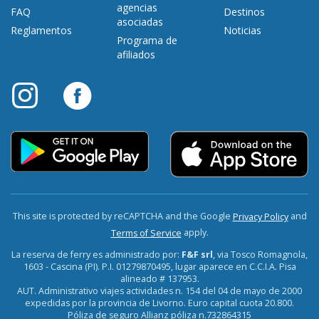
agencias
FAQ
Destinos
asociadas
Reglamentos
Noticias
Programa de
afiliados
This site is protected by reCAPTCHA and the Google
and
Privacy Policy
apply.
Terms of Service
La reserva de ferry es administrado por:
F&F srl
, via Tosco Romagnola,
1603 - Cascina (PI). P.I. 01279870495, lugar aparece en C.C.I.A. Pisa
alineado # 137953.
AUT. Administrativo viajes actividades n. 154 del 04 de mayo de 2000
expedidas por la provincia de Livorno. Euro capital cuota 20.800.
Póliza de seguro Allianz póliza n.732864315