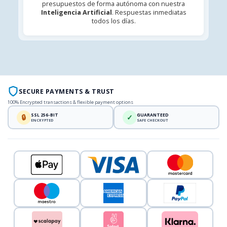
presupuestos de forma autónoma con nuestra
Inteligencia Artificial
. Respuestas inmediatas
todos los días.
SECURE PAYMENTS & TRUST
100% Encrypted transactions & flexible payment options
SSL 256-BIT
GUARANTEED
🔒
✓
ENCRYPTED
SAFE CHECKOUT