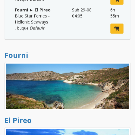
Fourni ► El Pireo
Sab 29-08
6h
Blue Star Ferries -
04:05
55m
Hellenic Seaways
,
Default
buque
Fourni
El Pireo