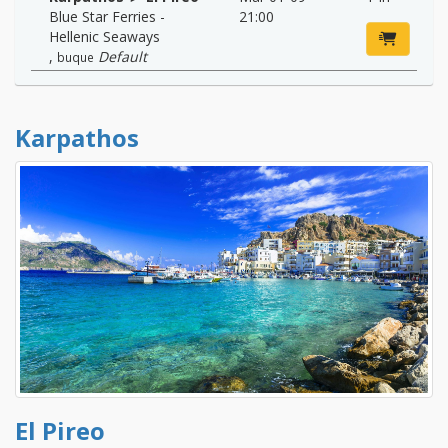
Blue Star Ferries -
21:00
Hellenic Seaways
,
Default
buque
Karpathos
El Pireo